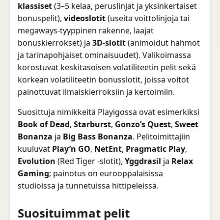
klassiset
(3–5 kelaa, peruslinjat ja yksinkertaiset
bonuspelit),
videoslotit
(useita voittolinjoja tai
megaways-tyyppinen rakenne, laajat
bonuskierrokset) ja
3D-slotit
(animoidut hahmot
ja tarinapohjaiset ominaisuudet). Valikoimassa
korostuvat keskitasoisen volatiliteetin pelit sekä
korkean volatiliteetin bonusslotit, joissa voitot
painottuvat ilmaiskierroksiin ja kertoimiin.
Suosittuja nimikkeitä Playigossa ovat esimerkiksi
Book of Dead
,
Starburst
,
Gonzo’s Quest
,
Sweet
Bonanza
ja
Big Bass Bonanza
. Pelitoimittajiin
kuuluvat
Play’n GO
,
NetEnt
,
Pragmatic Play
,
Evolution
(Red Tiger -slotit),
Yggdrasil
ja
Relax
Gaming
; painotus on eurooppalaisissa
studioissa ja tunnetuissa hittipeleissä.
Suosituimmat pelit