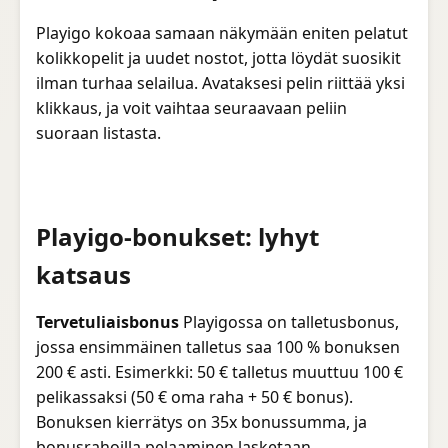
Playigo kokoaa samaan näkymään eniten pelatut
kolikkopelit ja uudet nostot, jotta löydät suosikit
ilman turhaa selailua. Avataksesi pelin riittää yksi
klikkaus, ja voit vaihtaa seuraavaan peliin
suoraan listasta.
Playigo-bonukset: lyhyt
katsaus
Tervetuliaisbonus
Playigossa on talletusbonus,
jossa ensimmäinen talletus saa 100 % bonuksen
200 € asti. Esimerkki: 50 € talletus muuttuu 100 €
pelikassaksi (50 € oma raha + 50 € bonus).
Bonuksen kierrätys on 35x bonussumma, ja
bonusrahoilla pelaaminen lasketaan