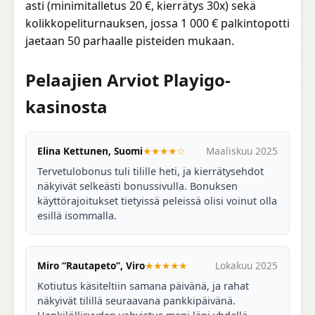
asti (minimitalletus 20 €, kierrätys 30x) sekä
kolikkopeliturnauksen, jossa 1 000 € palkintopotti
jaetaan 50 parhaalle pisteiden mukaan.
Pelaajien Arviot Playigo-
kasinosta
Elina Kettunen, Suomi
★★★★☆
Maaliskuu 2025
Tervetulobonus tuli tilille heti, ja kierrätysehdot
näkyivät selkeästi bonussivulla. Bonuksen
käyttörajoitukset tietyissä peleissä olisi voinut olla
esillä isommalla.
Miro “Rautapeto”, Viro
★★★★★
Lokakuu 2025
Kotiutus käsiteltiin samana päivänä, ja rahat
näkyivät tilillä seuraavana pankkipäivänä.