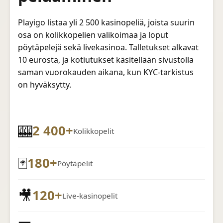
Playigo listaa yli 2 500 kasinopeliä, joista suurin
osa on kolikkopelien valikoimaa ja loput
pöytäpelejä sekä livekasinoa. Talletukset alkavat
10 eurosta, ja kotiutukset käsitellään sivustolla
saman vuorokauden aikana, kun KYC-tarkistus
on hyväksytty.
🎰
2 400+
Kolikkopelit
🃏
180+
Pöytäpelit
🎥
120+
Live-kasinopelit