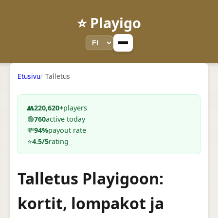
⭐ Playigo
Etusivu
Talletus
👥
220,620+
players
🟢
760
active today
💸
94%
payout rate
⭐
4.5/5
rating
Talletus Playigoon:
kortit, lompakot ja