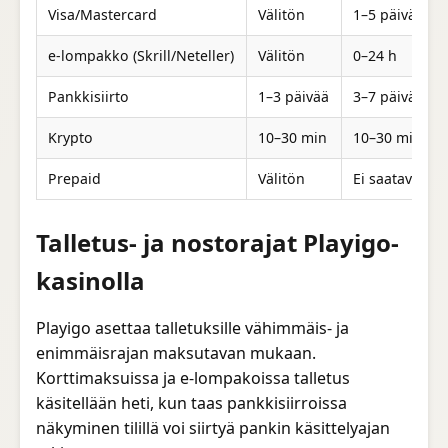
Visa/Mastercard
Välitön
1–5 päivää
e-lompakko (Skrill/Neteller)
Välitön
0–24 h
Pankkisiirto
1–3 päivää
3–7 päivää
Krypto
10–30 min
10–30 min
Prepaid
Välitön
Ei saatavilla
Talletus- ja nostorajat Playigo-
kasinolla
Playigo asettaa talletuksille vähimmäis- ja
enimmäisrajan maksutavan mukaan.
Korttimaksuissa ja e-lompakoissa talletus
käsitellään heti, kun taas pankkisiirroissa
näkyminen tilillä voi siirtyä pankin käsittelyajan