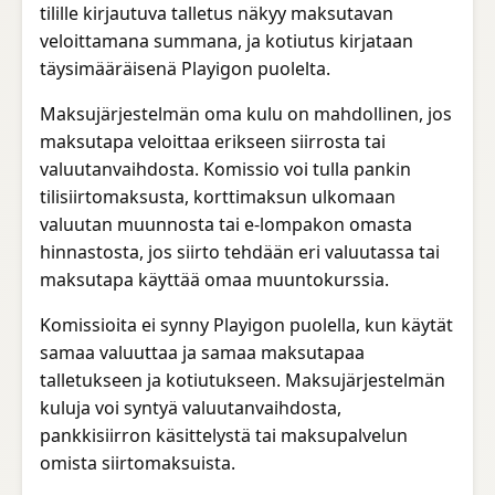
tilille kirjautuva talletus näkyy maksutavan
veloittamana summana, ja kotiutus kirjataan
täysimääräisenä Playigon puolelta.
Maksujärjestelmän oma kulu on mahdollinen, jos
maksutapa veloittaa erikseen siirrosta tai
valuutanvaihdosta. Komissio voi tulla pankin
tilisiirtomaksusta, korttimaksun ulkomaan
valuutan muunnosta tai e-lompakon omasta
hinnastosta, jos siirto tehdään eri valuutassa tai
maksutapa käyttää omaa muuntokurssia.
Komissioita ei synny Playigon puolella, kun käytät
samaa valuuttaa ja samaa maksutapaa
talletukseen ja kotiutukseen. Maksujärjestelmän
kuluja voi syntyä valuutanvaihdosta,
pankkisiirron käsittelystä tai maksupalvelun
omista siirtomaksuista.